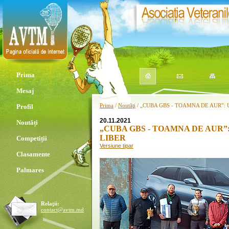
Prima
Mesaj
Prima
/
Noutăţi
/ „CUBA GBS - TOAMNA DE AUR”: 
Profil
20.11.2021
Noutăți
„CUBA GBS - TOAMNA DE AUR”:
LIBER
Competiții
Versiune tipar
Clasamente
Palmares
Relaţii:
contact@avtm.md