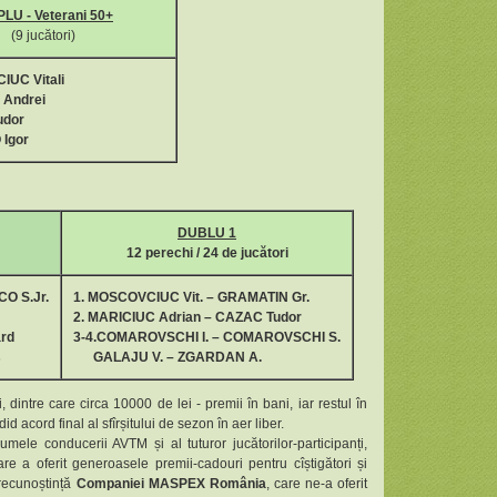
PLU -
Veterani 50+
(9 jucători)
UC Vitali
 Andrei
udor
 Igor
DUBLU 1
12
perechi / 24 de jucători
O S.Jr.
1
.
MOSCOVCIUC Vit. – GRAMATIN Gr.
2. MARICIUC Adrian – CAZAC Tudor
rd
3-4.COMAROVSCHI I. – COMAROVSCHI S.
s
GALAJU V. – ZGARDAN A.
dintre care circa 10000 de lei - premii în bani, iar restul în
d acord final al sfîrșitului de sezon în aer liber.
ele conducerii AVTM și al tuturor jucătorilor-participanți,
re a oferit generoasele premii-cadouri pentru cîștigători și
recunoștință
Companiei MASPEX România
, care ne-a oferit