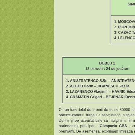
SIM
1
.
MOSCOVCI
2. PORUBIN
3. CAZAC T
4. LELENCO
DUBLU 1
12
perechi / 24 de jucători
1. ANISTRATENCO S.Sr. – ANISTRATENC
2. ALEXEI Dorin – ȚIGĂNESCU Vasile
3. LAZARENCO Vladimir – HAVRIC Edua
4. GRAMATIN Grigori – BEJENARI Deni
Cu un fond total de premii de peste 30000 lei, 
obiecte-cadouri, turneul a servit drept un splendi
Dorim și pe această cale să mulțumim, în num
partenerului principal –
Compania GBS
– ca
premianți. De asemenea, exprimăm întreaga 