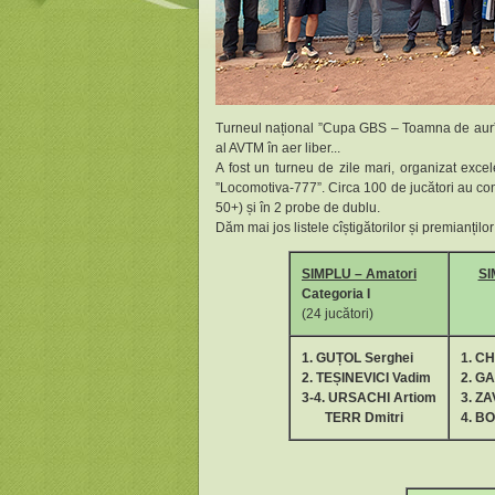
Turneul național ”Cupa GBS – Toamna de aur” d
al AVTM în aer liber...
A fost un turneu de zile mari, organizat exce
”Locomotiva-777”. Circa 100 de jucători au con
50+) și în 2 probe de dublu.
Dăm mai jos listele cîștigătorilor și premianțilo
SIMPLU – Amatori
SI
Categoria I
(24 jucători)
1
.
GUȚOL Serghei
1
.
CH
2. TEȘINEVICI Vadim
2. G
3-4. URSACHI Artiom
3. ZA
TERR Dmitri
4. B