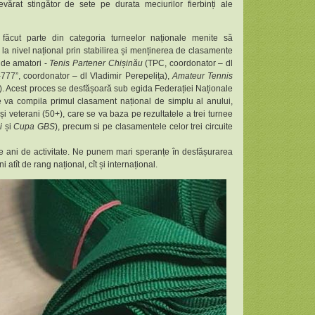
vărat stingător de sete pe durata meciurilor fierbinți ale
cut parte din categoria turneelor naționale menite să
la nivel național prin stabilirea și menținerea de clasamente
e de amatori -
Tenis Partener Chișinău
(TPC, coordonator – dl
777”, coordonator – dl Vladimir Perepelița),
Amateur Tennis
. Acest proces se desfășoară sub egida Federației Naționale
se va compila primul clasament național de simplu al anului,
 și veterani (50+), care se va baza pe rezultatele a trei turnee
i
și
Cupa GBS
), precum si pe clasamentele celor trei circuite
 ani de activitate. Ne punem mari speranțe în desfășurarea
atît de rang național, cît și internațional.