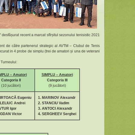
esfășurat recent a marcat sfîrșitul sezonului tenisistic 2021
lent de către partenerul strategic al AVTM – Clubul de Tenis
curat in 4 probe de simplu (trei de amatori și una de veterani
r Turneului:
MPLU –
Amatori
SIMPLU –
Amatori
Categoria
I
I
Categoria
II
I
(10 jucători)
(9 jucători)
IRTOACĂ Eugeniu
1. MARINOV Alexandr
ALELIUC Andrei
2. STANCIU
V
adim
VTUR Igor
3. ANTOCI Alexandr
OGDAN Victor
4. SERGHEEV Serghei