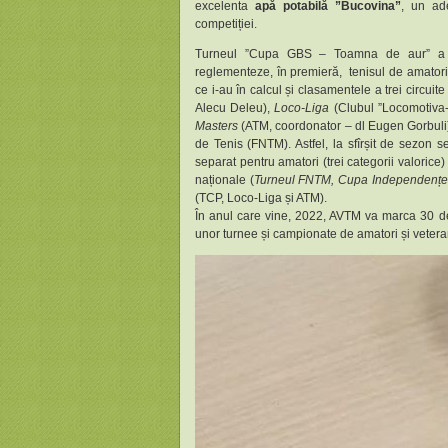
excelenta
apă potabilă ”Bucovina”
, un ade
competiției.
Turneul ”Cupa GBS – Toamna de aur” a fă
reglementeze, în premieră, tenisul de amatori 
ce i-au în calcul și clasamentele a trei circuit
Alecu Deleu),
Loco-Liga
(Clubul ”Locomotiva-
Masters
(ATM, coordonator – dl Eugen Gorbuli)
de Tenis (FNTM). Astfel, la sfîrșit de sezon 
separat pentru amatori (trei categorii valorice)
naționale (
Turneul FNTM, Cupa Independențe
(TCP, Loco-Liga și ATM).
În anul care vine, 2022, AVTM va marca 30 de
unor turnee și campionate de amatori și veterani 