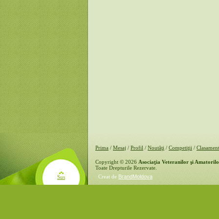
Prima
/
Mesaj
/
Profil
/
Noutăţi
/
Competiţii
/
Clasamen
Copyright © 2026
Asociaţia Veteranilor şi Amatoril
Toate Drepturile Rezervate.
Creat de
BrandMoldova
Sus