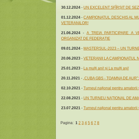
30.12.2024
-
UN EXCELENT SFÎRȘIT DE SEZ
01.12.2024
-
CAMPIONATUL DESCHIS AL MUN
VETERANILOR!
21.06.2024
-
A TREIA PARTICIPARE A V
ORGANIZAT DE FEDERAȚIE
09.01.2024
-
MASTERSUL-2023 – UN TURNE
20.06.2023
-
VETERANII LA CAMPIONATUL 
25.01.2023
-
La mulți ani! și La mulți ași!
20.11.2021
-
„CUBA GBS - TOAMNA DE AUR”:
02.10.2021
-
Turneul național pentru amatorii
22.08.2021
-
UN TURNEU NAȚIONAL DE AMA
23.07.2021
-
Turneul național pentru amatori
Pagina:
1
2
3
4
5
6
7
8