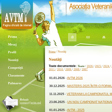
Prima
Mesaj
Prima
/ Noutăţi
Profil
Noutăţi
Noutăți
Toate documentele
|
Toate
/
2026
/
2025
/
2024
/
Competiții
2011
/
2010
/
2009
/
2008
/
2007
Clasamente
01.01.2026
-
AVTM 2026
Palmares
30.12.2025
-
MASTERS-2025 ÎNTR-O FORMU
11.11.2025
-
VETERANII LA CAMPIONATUL M
Relaţii:
23.06.2025
-
UN NOU CAMPIONAT NAȚIONAL
contact@avtm.md
01.01.2025
-
AVTM - 2025