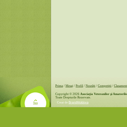
Prima
/
Mesaj
/
Profil
/
Noutăţi
/
Competiţii
/
Clasamen
Copyright © 2026
Asociaţia Veteranilor şi Amatoril
Toate Drepturile Rezervate.
Creat de
BrandMoldova
Sus