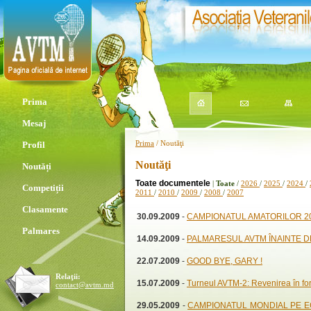
Prima
Mesaj
Prima
/ Noutăţi
Profil
Noutăţi
Noutăți
Toate documentele
|
Toate
/
2026
/
2025
/
2024
/
Competiții
2011
/
2010
/
2009
/
2008
/
2007
Clasamente
30.09.2009
-
CAMPIONATUL AMATORILOR 200
Palmares
14.09.2009
-
PALMARESUL AVTM ÎNAINTE 
22.07.2009
-
GOOD BYE, GARY !
Relaţii:
15.07.2009
-
Turneul AVTM-2: Revenirea în for
contact@avtm.md
29.05.2009
-
CAMPIONATUL MONDIAL PE ECHIPE: