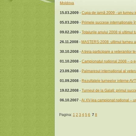
Moldova
15.03.2009
-
Cupa de iarnă 2009 - un turneu i
05.03.2009
-
Primele succese internaţionale î
09.02.2009
-
Totalurile anului 2008 şi ultimul 
26.11.2008
-
MASTERS-2008: ultimul turneu a
30.10.2008
-
A treia participare a veteranilor
01.10.2008
-
Campionatul naţional 2008 – o edi
23.09.2008
-
Palmaresul internaţional al vete
01.09.2008
-
Rezultatele turneelor interne AV
19.02.2008
-
Turneul de la Galaţi: primul succ
06.10.2007
-
Al XV-lea campionat naţional – u
Pagina:
1
2
3
4
5
6
7
8