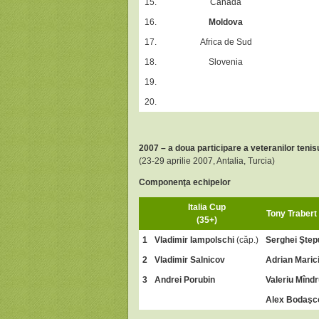
15.
Canada
16.
Moldova
17.
Africa de Sud
18.
Slovenia
19.
20.
2007 – a doua participare a veteranilor teni
(23-29 aprilie 2007, Antalia, Turcia)
Componenţa echipelor
Italia Cup
Tony Trabert
(35+)
1
Vladimir Iampolschi
(căp.)
Serghei Şte
2
Vladimir Salnicov
Adrian Maric
3
Andrei Porubin
Valeriu Mînd
Alex Bodaşc