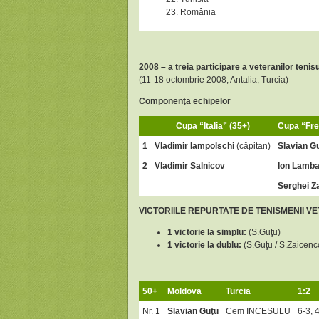
România
2008 – a treia participare a veteranilor teni
(11-18 octombrie 2008, Antalia, Turcia)
Componenţa echipelor
Cupa “Italia” (35+)
Cupa “Fre
1
Vladimir Iampolschi
(căpitan)
Slavian G
2
Vladimir Salnicov
Ion Lamba
Serghei Z
VICTORIILE REPURTATE DE TENISMENII V
1 victorie la simplu:
(S.Guţu)
1 victorie la dublu:
(S.Guţu / S.Zaicenc
50+
Moldova
Turcia
1:2
Nr. 1
Slavian Guţu
Cem INCESULU
6-3, 