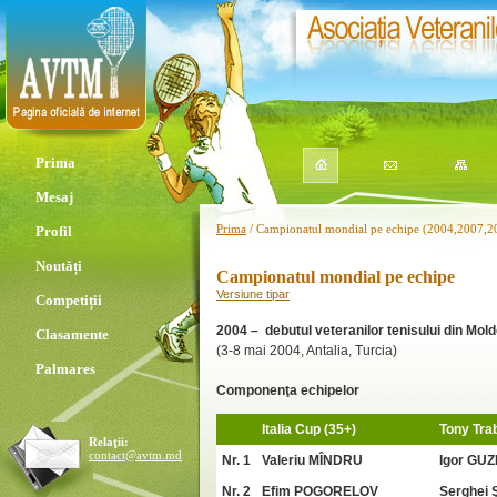
Prima
Mesaj
Prima
/ Campionatul mondial pe echipe (2004,2007,2
Profil
Noutăți
Campionatul mondial pe echipe
Versiune tipar
Competiții
2004 – debutul veteranilor tenisului din Mo
Clasamente
(3-8 mai 2004, Antalia, Turcia)
Palmares
Componenţa echipelor
Italia Cup (35+)
Tony Tra
Relaţii:
contact@avtm.md
Nr. 1
Valeriu MÎNDRU
Igor GU
Nr. 2
Efim POGORELOV
Serghei