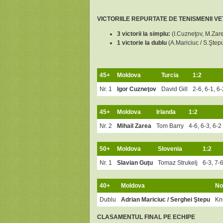
VICTORIILE REPURTATE DE TENISMENII V
3 victorii la simplu:
(I.Cuzneţov, M.Zar
1 victorie la dublu
(A.Mariciuc / S.Ştep
45+
Moldova
Turcia
1:2
Nr. 1
Igor Cu
zneţov
David Gill
2-6, 6-1, 6-
45+
Moldova
Irlanda
1:2
Nr. 2
Mihail Zarea
Tom Barry
4-6, 6-3, 6-2
50+
Moldova
Slovenia
1:2
Nr. 1
Slavian Guţu
Tomaz Strukelj
6-3, 7-6
40+
Moldova
No
Dublu
Adrian Mariciuc
/ Serghei Ştepu
Kn
CLASAMENTUL FINAL PE ECHIPE