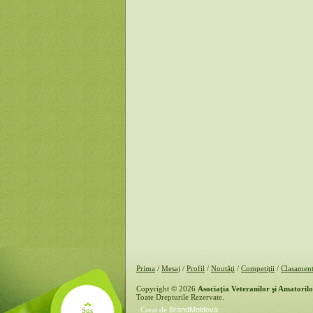
Prima
/
Mesaj
/
Profil
/
Noutăţi
/
Competiţii
/
Clasamen
Copyright © 2026
Asociaţia Veteranilor şi Amatoril
Toate Drepturile Rezervate.
Creat de
BrandMoldova
Sus