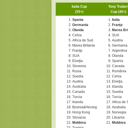
Italia Cup
Tony Traber
(35+)
Cup (40+)
Spania
Italia
Germania
Franţa
Olanda
Marea Bri
Cehia
SUA
Africa de Sud
Austria
Marea Britanie
Germania
Franţa
Argentina
SUA
Olanda
Elveţia
Spania
Slovenia
Canada
Rusia
România
Suedia
Cehia
Austria
Elveţia
Australia
Irlanda
Canada
Suedia
Turcia
Turcia
Irlanda
Africa de
Bosnia&Herzeg.
Australia
Hong Kong
Norvegia
Slovacia
Lituania
Moldova
Moldova
Tunisia