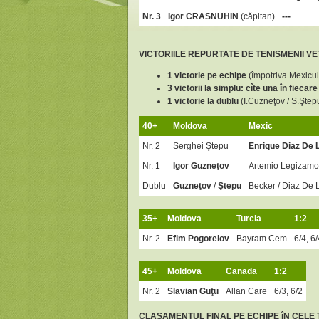
Nr. 3
Igor CRASNUHIN
(căpitan)
---
VICTORIILE REPURTATE DE TENISMENII V
1
victorie pe echipe
(împotriva Mexicul
3 victorii la simplu: cîte una în fiecar
1 victorie la dublu
(I.Cuzneţov / S.Ştep
40+
Moldova
Mexic
Nr. 2
Serghei Ştepu
Enrique Diaz De 
Nr. 1
Igor Guzneţov
Artemio Legizamo
Dublu
Guzneţov
/
Ştepu
Becker / Diaz De 
35+
Moldova
Turcia
1:2
Nr. 2
Efim Pogorelov
Bayram Cem
6/4, 6/
45+
Moldova
Canada
1:2
Nr. 2
Slavian Guţu
Allan Care
6/3, 6/2
CLASAMENTUL FINAL PE ECHIPE
î
N CELE