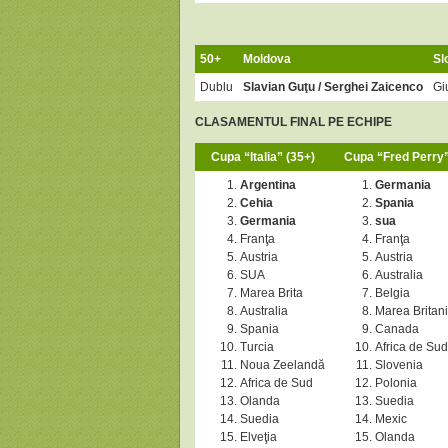
50+
Moldova
Sl
Dublu
Slavian Guţu
/ Serghei Zaicenco
Gi
CLASAMENTUL FINAL PE ECHIPE
Cupa “Italia” (35+)
Cupa “Fred Perry”
Argentina
Germania
Cehia
Spania
Germania
sua
Franţa
Franţa
Austria
Austria
SUA
Australia
Marea Brita
Belgia
Australia
Marea Britan
Spania
Canada
Turcia
Africa de Sud
Noua Zeelandă
Slovenia
Africa de Sud
Polonia
Olanda
Suedia
Suedia
Mexic
Elveţia
Olanda