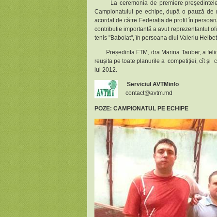
La ceremonia de premiere președintele AVT
Campionatului pe echipe, după o pauză de mai 
acordat de către Federația de profil în perso
contributie importantă a avut reprezentantul o
tenis "Babolat", în persoana dlui Valeriu Helbe
Președinta FTM, dra Marina Tauber, a felicitat
reușita pe toate planurile a competiției, cît 
lui 2012.
Serviciul AVTMinfo
contact@avtm.md
POZE
: CAMPIONATUL PE ECHIPE