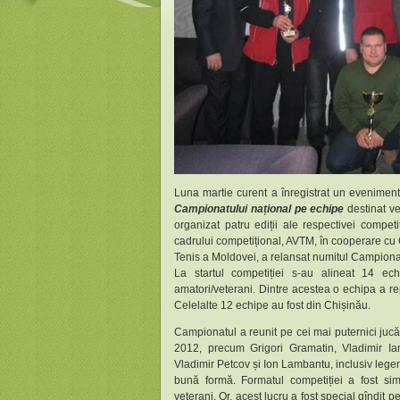
Luna martie curent a înregistrat un eveniment
Campionatului național pe echipe
destinat ve
organizat patru ediții ale respectivei competiț
cadrului competițional, AVTM, în cooperare cu 
Tenis a Moldovei, a relansat numitul Campionat
La startul competiției s-au alineat 14 ech
amatori/veterani. Dintre acestea o echipa a repr
Celelalte 12 echipe au fost din Chișinău.
Campionatul a reunit pe cei mai puternici jucăto
2012, precum Grigori Gramatin, Vladimir Ia
Vladimir Petcov și Ion Lambantu, inclusiv lege
bună formă. Formatul competiției a fost sim
veterani. Or, acest lucru a fost special gîndit p