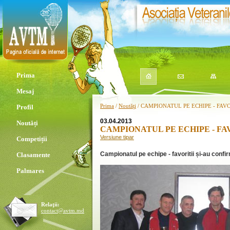
Prima
Mesaj
Prima
/
Noutăţi
/ CAMPIONATUL PE ECHIPE - FAV
Profil
03.04.2013
Noutăți
CAMPIONATUL PE ECHIPE - FA
Versiune tipar
Competiții
Campionatul pe echipe - favoritii
ș
i-au confi
Clasamente
Palmares
Relaţii:
contact@avtm.md