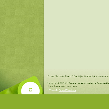
Prima
/
Mesaj
/
Profil
/
Noutăţi
/
Competiţii
/
Clasamen
Copyright © 2026
Asociaţia Veteranilor şi Amatoril
Toate Drepturile Rezervate.
Creat de
BrandMoldova
Sus