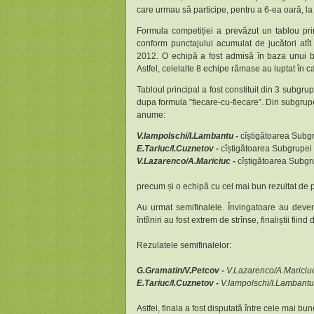
care urmau să participe, pentru a 6-ea oară, l
Formula competiției a prevăzut un tablou pri
conform punctajului acumulat de jucători atît 
2012. O echipă a fost admisă în baza unui bil
Astfel, celelalte 8 echipe rămase au luptat în ca
Tabloul principal a fost constituit din 3 subgrup
dupa formula ”fiecare-cu-fiecare”. Din subgrupe
anume:
V.Iampolschi/I.Lambantu -
cîștigătoarea Subg
E.Tariuc/I.Cuznetov -
cîștigătoarea Subgrupei
V.Lazarenco/A.Mariciuc -
cîștigătoarea Subgr
precum și o echipă cu cel mai bun rezultat de p
Au urmat semifinalele. Învingatoare au deve
întîlniri au fost extrem de strînse, finaliștii f
Rezulatele semifinalelor:
G.Gramatin/V.Petcov -
V.Lazarenco/A.Mariciu
E.Tariuc/I.Cuznetov -
V.Iampolschi/I.Lambantu
Astfel, finala a fost disputată între cele mai 