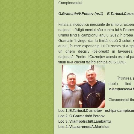
Campionatului:
G.Gramatin/V.Petcov (nr.1) -
E.Tariuc/I.Cuzne
Finala a început cu meciurile de simplu. Exper
național, cîstigă meciul său contra lui V.Petco
ultimul fiind și campionul anului 2012 în proba
Gramatin învinge, dar la limită, după 3 seturi,
dublu, în care experiența lui Cuznețov și-a spus
un ghem decisiv (tie-break) în favoar
națională.
Pentru I.Cuznețov acesta este al pa
titluri le-a cucerit facînd echipă cu S.Guțu).
Întilnirea pent
dublu fiin
V.Iampolschi/
Clasamentul fin
Loc 1. E.Tariuc/I.Cuznetov - echipa campioan
Loc 2. G.Gramatin/V.Petcov
Loc 3. V.Iampolschi/I.Lambantu
Loc 4. V.Lazarenco/A.Mariciuc