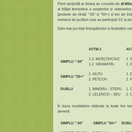
Fiind sprijinită al doilea an consetiv de
dl Miha
al frăției tenisistice a amatorilor și veteranil
(probele de vîrstă ”-50” si ”50+) si trei de Du
numarul de jucători care au participat: 61 la p
Dăm mai jos lista învingătorilor și finaliștilor ce
AVTM-1
AV
1-2. MOSCOVCIUC
1. 
SIMPLU "-50"
1-2. GRAMATIN
2.
1. GUȚU
1.
SIMPLU "50+"
2. PETCOV
2.
DUBLU
1. MINDRU - STEPU
1. 
2. LELENCO – SEU
2. 
În baza rezultatelor obținute la toate trei t
devenit:
SIMPLU "
-
50"
SIMPLU "50
+
"
DUBL