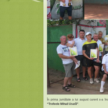
În prima jumătate a lui august curent s-a în
“Trofeele Mihail Usatîi”
.