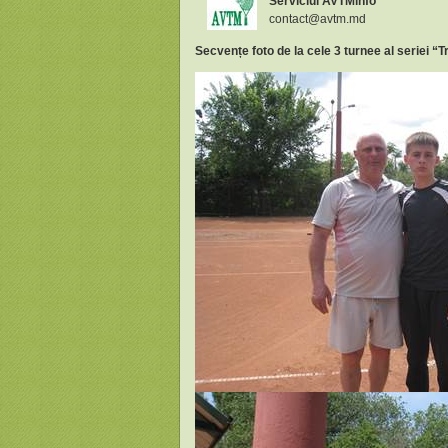
Serviciul AVTMinfo
contact@avtm.md
Secvențe foto de la cele 3 turnee al seriei “T