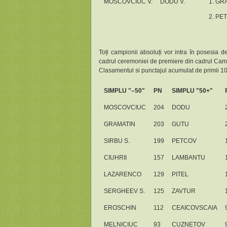
MOSCOVCIUC V.
DODU V.
1. GR
2. PE
Toți campionii absoluți vor intra în posesia def
cadrul ceremoniei de premiere din cadrul Camp
Clasamentul si punctajul acumulat de primii 10 
SIMPLU "–50"
PN
SIMPLU "50+"
MOSCOVCIUC
204
DODU
GRAMATIN
203
GUTU
SIRBU S.
199
PETCOV
CIUHRII
157
LAMBANTU
LAZARENCO
129
PITEL
SERGHEEV S.
125
ZAVTUR
EROSCHIN
112
CEAICOVSCAIA
MELNICIUC
93
CUZNETOV