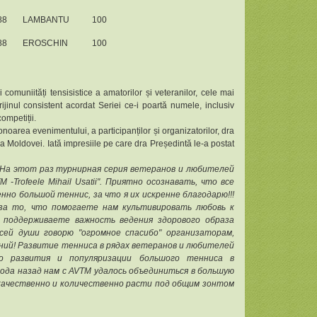
88
LAMBANTU
100
88
EROSCHIN
100
omuniități tensisistice a amatorilor și veteranilor, cele mai
rijinul consistent acordat Seriei ce-i poartă numele, inclusiv
ompetiții.
 onoarea evenimentului, a participanților și organizatorilor, dra
a Moldovei. Iată impresiile pe care dra Președintă le-a postat
На этот раз турнирная серия ветеранов и любителей
 -Trofeele Mihail Usatii". Приятно осознавать, что все
но большой теннис, за что я их искренне благодарю!!!
 за то, что помогаете нам культивировать любовь к
 поддерживаете важность ведения здорового образа
сей души говорю "огромное спасибо" организаторам,
ний! Развитие тенниса в рядах ветеранов и любителей
о развития и популяризации большого тенниса в
 года назад нам с AVTM удалось объединиться в большую
качественно и количественно расти под общим зонтом