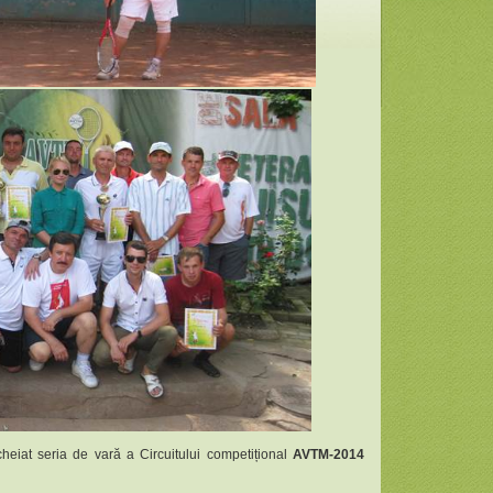
cheiat seria de vară a Circuitului competițional
AVTM-2014