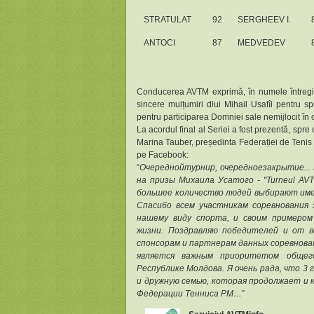
STRATULAT
92
SERGHEEV I.
ANTOCI
87
MEDVEDEV
Conducerea AVTM exprimă, în numele întregii c
sincere mulțumiri dlui Mihail Usatîi pentru sp
pentru participarea Domniei sale nemijlocit în c
La acordul final al Seriei a fost prezentă, spre
Marina Tauber, președinta Federației de Tenis 
pe Facebook:
“
Очередной
турнир
,
очередное
закрытие
...
на призы Михаила Усатого - "Turneul AVTM
большее количество людей выбирают имен
Спасибо всем участникам соревнования
нашему виду спорта, и своим примером
жизни. Поздравляю победителей и от в
спонсорам и партнерам данных соревнова
является важным приоритетом общег
Республике Молдова. Я очень рада, что 3
и дружную семью, которая продолжает и 
Федерации Тенниса РМ…
”