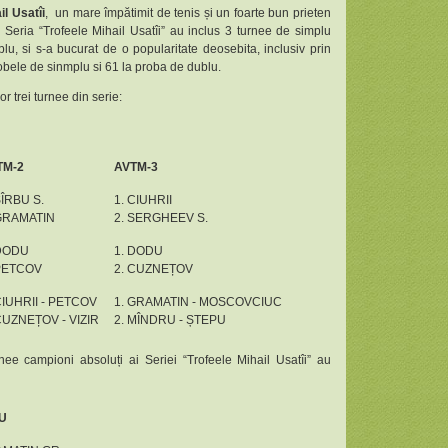
il Usatîi
, un mare împătimit de tenis și un foarte bun prieten
or, Seria “Trofeele Mihail Usatîi” au inclus 3 turnee de simplu
blu, si s-a bucurat de o popularitate deosebita, inclusiv prin
robele de sinmplu si 61 la proba de dublu.
lor trei turnee din serie:
TM-2
AVTM-3
SÎRBU S.
1. CIUHRII
 GRAMATIN
2. SERGHEEV S.
 DODU
1. DODU
 PETCOV
2. CUZNEȚOV
CIUHRII - PETCOV
1. GRAMATIN - MOSCOVCIUC
CUZNEȚOV - VIZIR
2. MÎNDRU - ȘTEPU
urnee campioni absoluți ai Seriei “Trofeele Mihail Usatîi” au
U