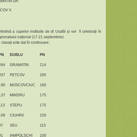
AMATIN GR.
TCOV V.
initivă a cupelor instituite de dl Usatîii și vor fi celebrați în
ionatului național (17-21 septembrie).
clasați este dat în continuare:
PN
DUBLU
PN
264
GRAMATIN
214
207
PETCOV
200
190
MOSCOVCIUC
180
137
MINDRU
175
113
STEPU
175
109
CIUHRII
150
97
SEU
115
91
IAMPOLSCHI
100