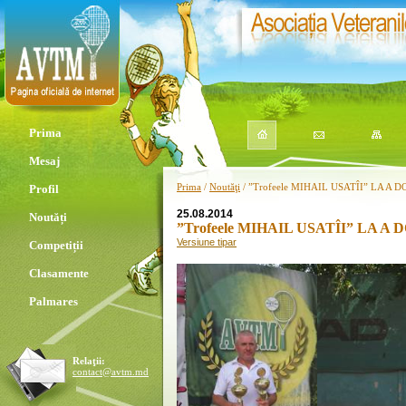
Prima
Mesaj
Prima
/
Noutăţi
/ ”Trofeele MIHAIL USATÎI” LA A 
Profil
25.08.2014
Noutăți
”Trofeele MIHAIL USATÎI” LA A
Versiune tipar
Competiții
Clasamente
Palmares
Relaţii:
contact@avtm.md